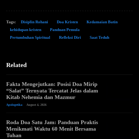
Tags:
Disiplin Rohani
Doa Kristen
Kedamaian Batin
kehidupan kristen
Panduan Pemula
Pertumbuhan Spiritual
Refleksi Diri
Saat Teduh
Related
Fakta Mengejutkan: Posisi Doa Mirip
“Salat” Ternyata Tercatat Jelas dalam
Kitab Nehemia dan Mazmur
Apologetika
August 4, 2026
Roda Doa Satu Jam: Panduan Praktis
Menikmati Waktu 60 Menit Bersama
Tuhan