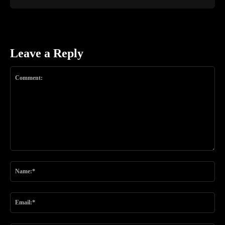
Leave a Reply
Comment:
Na
Ema