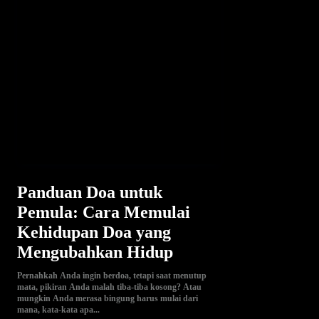
Panduan Doa untuk
Pemula: Cara Memulai
Kehidupan Doa yang
Mengubahkan Hidup
Pernahkah Anda ingin berdoa, tetapi saat menutup
mata, pikiran Anda malah tiba-tiba kosong? Atau
mungkin Anda merasa bingung harus mulai dari
mana, kata-kata apa...