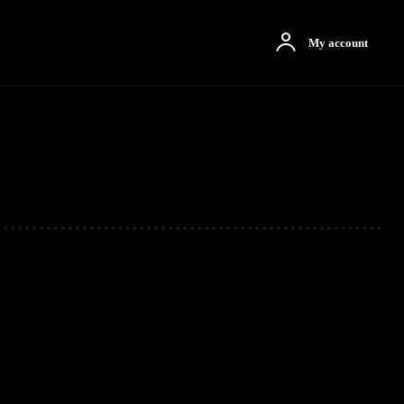
otbah
More
My account