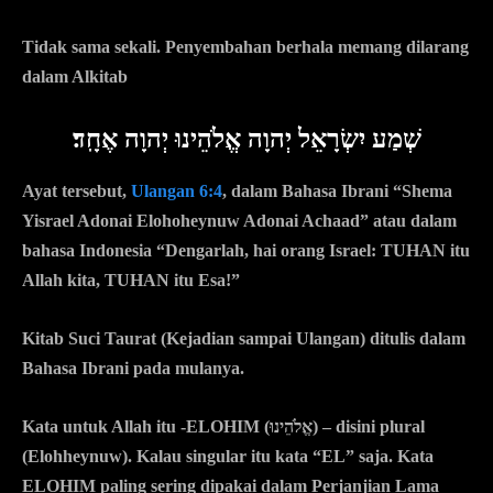
Tidak sama sekali. Penyembahan berhala memang dilarang
dalam Alkitab
שְׁמַע יִשְׂרָאֵל יְהוָה אֱלֹהֵינוּ יְהוָה אֶחָֽד׃
Ayat tersebut,
Ulangan 6:4
, dalam Bahasa Ibrani “Shema
Yisrael Adonai Elohoheynuw Adonai Achaad” atau dalam
bahasa Indonesia “Dengarlah, hai orang Israel: TUHAN itu
Allah kita, TUHAN itu Esa!”
Kitab Suci Taurat (Kejadian sampai Ulangan) ditulis dalam
Bahasa Ibrani pada mulanya.
Kata untuk Allah itu -ELOHIM (אֱלֹהֵינוּ) –
disini plural
(Elohheynuw). Kalau singular itu kata “EL” saja. Kata
ELOHIM paling sering dipakai dalam Perjanjian Lama