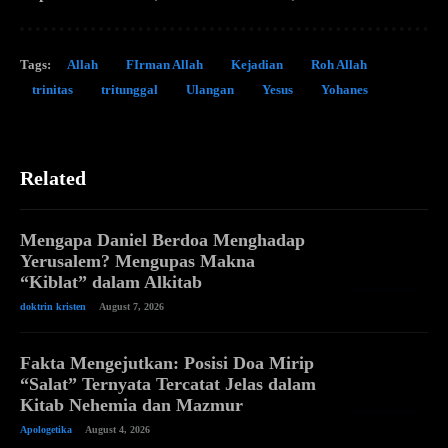
Tags:
Allah
FIrman Allah
Kejadian
Roh Allah
trinitas
tritunggal
Ulangan
Yesus
Yohanes
Related
Mengapa Daniel Berdoa Menghadap
Yerusalem? Mengupas Makna
“Kiblat” dalam Alkitab
doktrin kristen
August 7, 2026
Fakta Mengejutkan: Posisi Doa Mirip
“Salat” Ternyata Tercatat Jelas dalam
Kitab Nehemia dan Mazmur
Apologetika
August 4, 2026