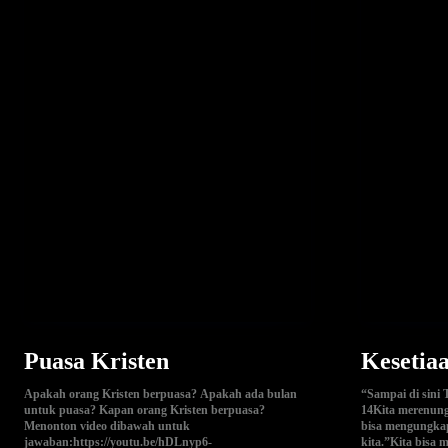
Puasa Kristen
Kesetia
Apakah orang Kristen berpuasa? Apakah ada bulan
“Sampai di sini
untuk puasa? Kapan orang Kristen berpuasa?
14Kita merenung
Menonton video dibawah untuk
bisa mengungkap
jawaban:https://youtu.be/hDLnyp6-
kita.”Kita bisa m