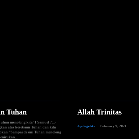
an Tuhan
Allah Trinitas
 Tuhan menolong kita”1 Samuel 7:1-
Apologetika
February 9, 2021
kan atas kesetiaan Tuhan dan kita
kan “Sampai di sini Tuhan menolong
enirukan...