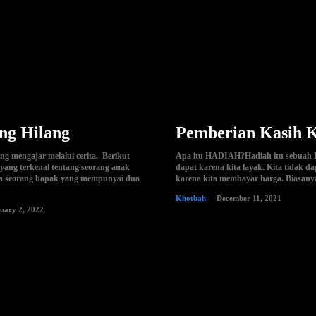
ng Hilang
Pemberian Kasih 
ing mengajar melalui cerita. Berikut
Apa itu HADIAH?Hadiah itu sebuah P
a yang terkenal tentang seorang anak
dapat karena kita layak. Kita tidak d
a seorang bapak yang mempunyai dua
karena kita membayar harga. Biasanya
Khotbah
December 11, 2021
uary 2, 2022