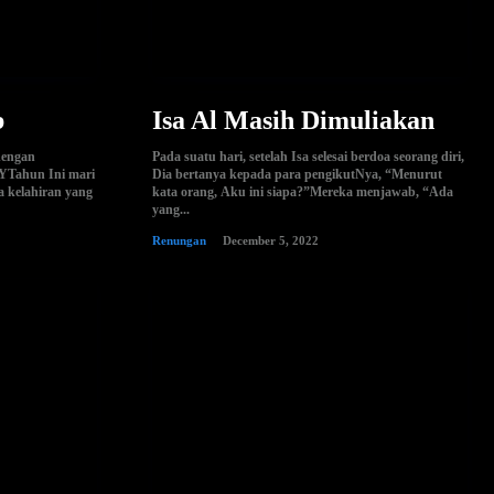
b
Isa Al Masih Dimuliakan
dengan
Pada suatu hari, setelah Isa selesai berdoa seorang diri,
8YTahun Ini mari
Dia bertanya kepada para pengikutNya, “Menurut
 kelahiran yang
kata orang, Aku ini siapa?”Mereka menjawab, “Ada
yang...
Renungan
December 5, 2022