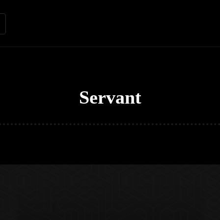
Renungan
Apologetika
Kh
Servant