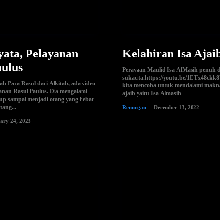
yata, Pelayanan
Kelahiran Isa Ajai
aulus
Perayaan Maulid Isa AlMasih penuh 
sukacita.https://youtu.be/1DTx48ckk
h Para Rasul dari Alkitab, ada video
kita mencoba untuk mendalami makna
yanan Rasul Paulus. Dia mengalami
ajaib yaitu Isa Almasih
dup sampai menjadi orang yang hebat
ang...
Renungan
December 13, 2022
ary 24, 2023