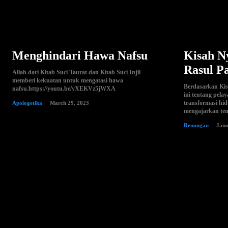
Menghindari Hawa Nafsu
Kisah N
Rasul P
Allah dari Kitab Suci Taurat dan Kitab Suci Injil
memberi kekuatan untuk mengatasi hawa
Berdasarkan Kisa
nafsu.https://youtu.be/yXEKVz5jWXA
ini tentang pela
transformasi hi
Apologetika
March 29, 2023
mengajarkan tent
Renungan
Janu