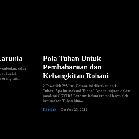
Karunia
Pola Tuhan Untuk
Pembaharuan dan
emberian. tidak
apat hadiah
Kebangkitan Rohani
 orang tua...
2 Tawarikh 29Virus Corona ini diizinkan dari
Tuhan. Apa itu maksud Tuhan? Apa itu tujuan dalam
pandemi COVID? Pandemi belum tuntas.Hanya oleh
kemurahan Tuhan kita...
Khotbah
October 23, 2021