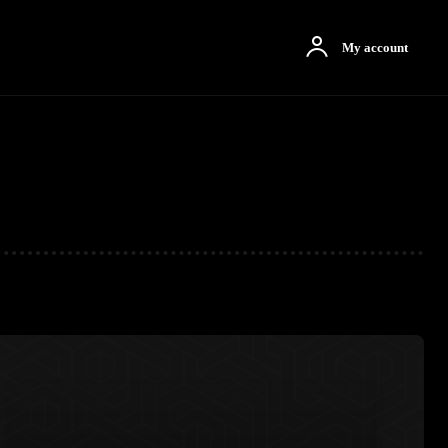
otbah
More
My account