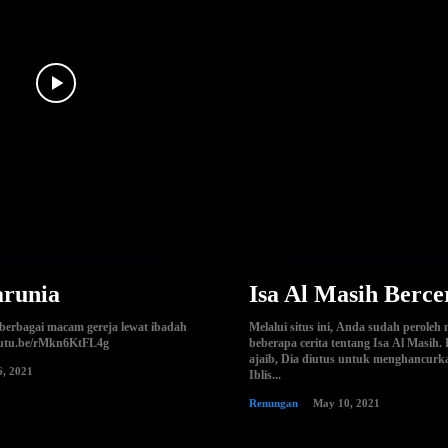
arunia
Isa Al Masih Berce
berbagai macam gereja lewat ibadah
Melalui situs ini, Anda sudah peroleh
youtu.be/rMkn6KtFL4g
beberapa cerita tentang Isa Al Masih. Dia lahir secara
ajaib, Dia diutus untuk menghancurk
6, 2021
Iblis...
Renungan
May 10, 2021