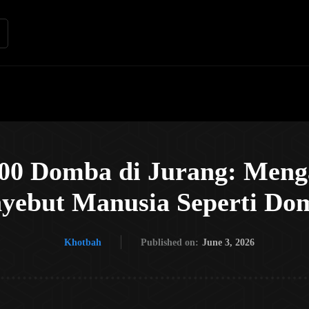
Renungan
Apologetika
Kh
500 Domba di Jurang: Meng
yebut Manusia Seperti Do
Khotbah
Published on:
June 3, 2026