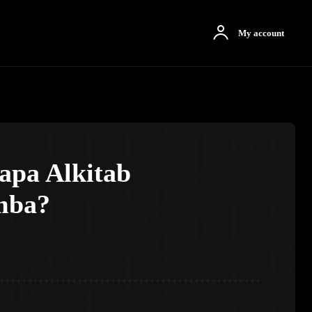
otbah
More
My account
apa Alkitab
mba?