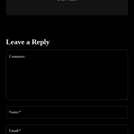
Leave a Reply
Comment:
Na
Ema