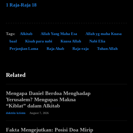
1 Raja-Raja 18
Tags:
Alkitab
Allah Yang Maha Esa
Allah yg maha Kuasa
baal
Kisah para nabi
Kuasa Allah
Nabi Elia
Perjanjian Lama
Raja Ahab
Raja-raja
Tuhan Allah
Related
Mengapa Daniel Berdoa Menghadap
Yerusalem? Mengupas Makna
“Kiblat” dalam Alkitab
doktrin kristen
August 7, 2026
Fakta Mengejutkan: Posisi Doa Mirip