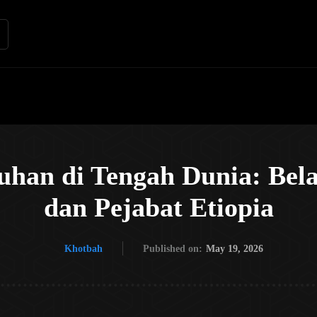
Renungan
Apologetika
Kh
uhan di Tengah Dunia: Belaj
dan Pejabat Etiopia
Khotbah
Published on:
May 19, 2026