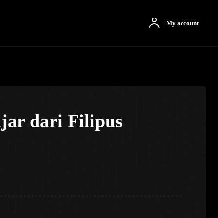
otbah
More
My account
ar dari Filipus