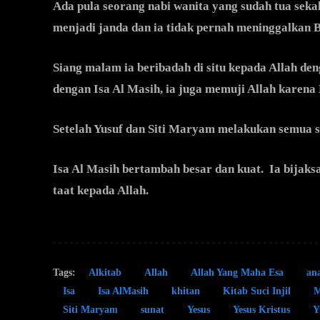
Ada pula seorang nabi wanita yang sudah tua sek
menjadi janda dan ia tidak pernah meninggalkan B
Siang malam ia beribadah di situ kepada Allah d
dengan Isa Al Masih, ia juga memuji Allah karena
Setelah Yusuf dan Siti Maryam melakukan semua s
Isa Al Masih bertambah besar dan kuat. Ia bijaks
taat kepada Allah.
Tags:
Alkitab
Allah
Allah Yang Maha Esa
an
Isa
Isa AlMasih
khitan
Kitab Suci Injil
M
Siti Maryam
sunat
Yesus
Yesus Kristus
Y