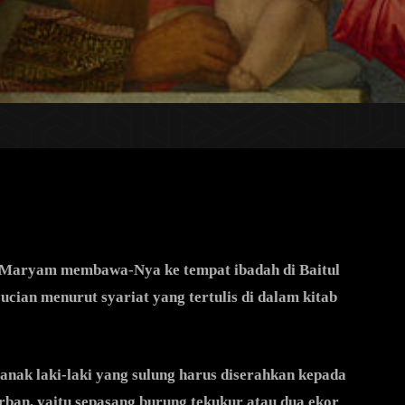
ti Maryam membawa-Nya ke tempat ibadah di Baitul
cian menurut syariat yang tertulis di dalam kitab
p anak laki-laki yang sulung harus diserahkan kepada
an, yaitu sepasang burung tekukur atau dua ekor