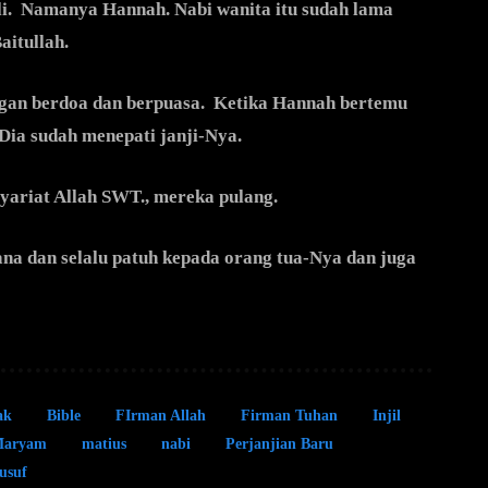
ali. Namanya Hannah. Nabi wanita itu sudah lama
aitullah.
engan berdoa dan berpuasa. Ketika Hannah bertemu
 Dia sudah menepati janji-Nya.
yariat Allah SWT., mereka pulang.
ana dan selalu patuh kepada orang tua-Nya dan juga
ak
Bible
FIrman Allah
Firman Tuhan
Injil
aryam
matius
nabi
Perjanjian Baru
usuf