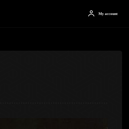
otbah
More
My account