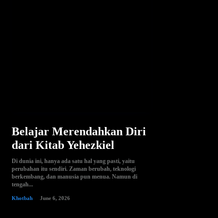
Belajar Merendahkan Diri
dari Kitab Yehezkiel
Di dunia ini, hanya ada satu hal yang pasti, yaitu
perubahan itu sendiri. Zaman berubah, teknologi
berkembang, dan manusia pun menua. Namun di
tengah...
Khotbah
June 6, 2026