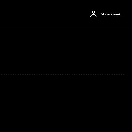
otbah
More
My account