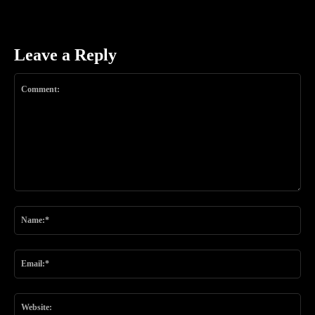
Leave a Reply
Comment:
Na
Ema
Web