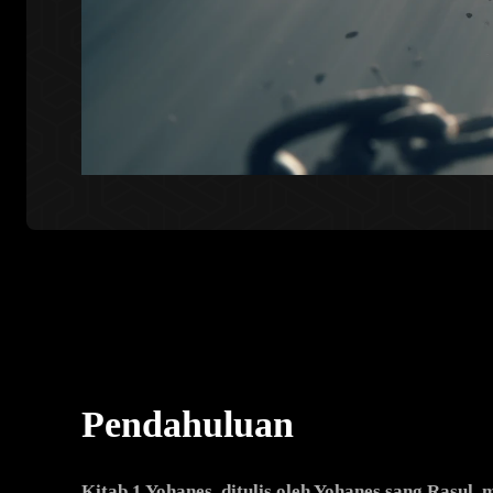
Pendahuluan
Kitab 1 Yohanes, ditulis oleh Yohanes sang Rasu