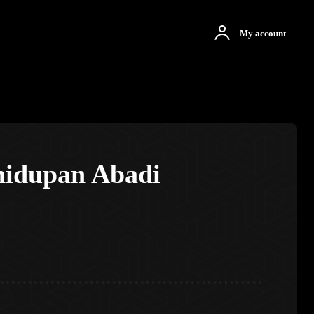
otbah
More
My account
hidupan Abadi