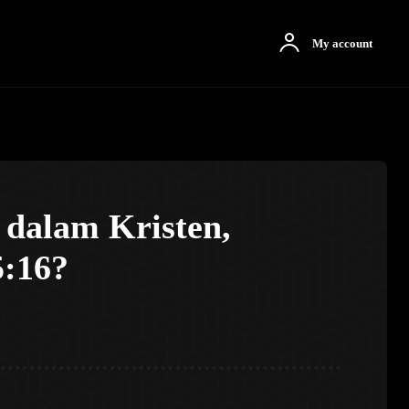
otbah
More
My account
dalam Kristen,
:16?