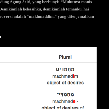
Kidung Agung 5:16, yang berbunyi: “Mulutnya manis
 Demikianlah kekasihku, demikianlah temanku, hai
ntroversi adalah “makhmaddim,” yang diterjemahkan
”