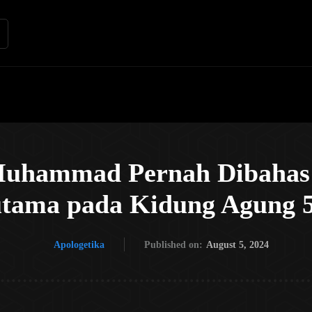
Renungan
Apologetika
Kh
uhammad Pernah Dibahas 
utama pada Kidung Agung 5
Apologetika
Published on:
August 5, 2024