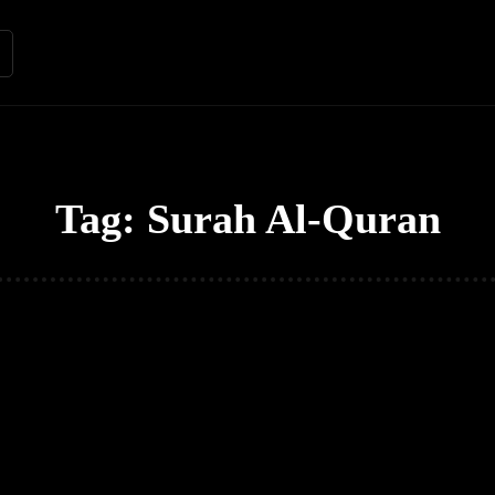
Renungan
Apologetika
Kh
Tag:
Surah Al-Quran