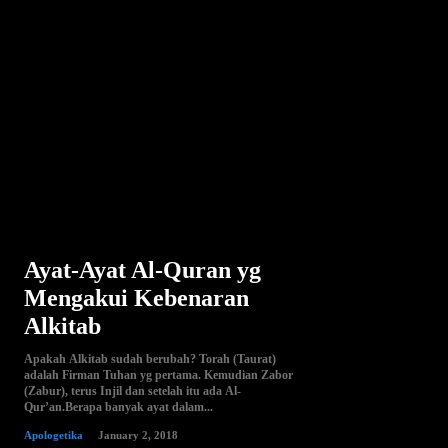
Ayat-Ayat Al-Quran yg
Mengakui Kebenaran
Alkitab
Apakah Alkitab sudah berubah? Torah (Taurat)
adalah Firman Tuhan yg pertama. Kemudian Zabor
(Zabur), terus Injil dan setelah itu ada Al-
Qur’an.Berapa banyak ayat dalam...
Apologetika
January 2, 2018