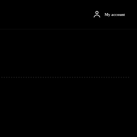
otbah
More
My account