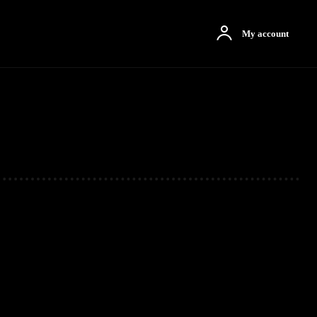
otbah
More
My account