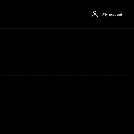
otbah
More
My account