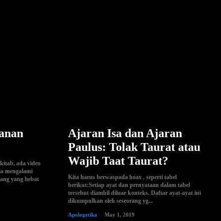
yanan
Ajaran Isa dan Ajaran
Paulus: Tolak Taurat atau
Wajib Taat Taurat?
kitab, ada video
Dia mengalami
Kita harus berwaspada hoax , seperti tabel
rang yang hebat
berikut:Setiap ayat dan pernyataan dalam tabel
tersebut diambil diluar konteks. Daftar ayat-ayat ini
dikumpulkan oleh seseorang yg...
Apologetika
May 1, 2019