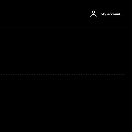
otbah
More
My account