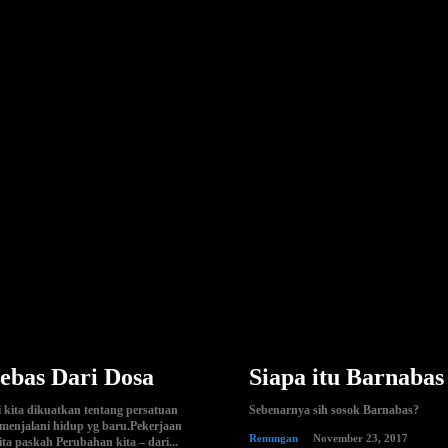
ebas Dari Dosa
Siapa itu Barnabas
i kita dikuatkan tentang persatuan
Sebenarnya sih sosok Barnabas?
menjalani hidup yg baru.Pekerjaan
Renungan
November 23, 2017
ita paskah Perubahan kita – dari...