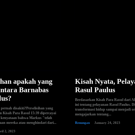
ihan apakah yang
Kisah Nyata, Pela
antara Barnabas
Rasul Paulus
lus?
Berdasarkan Kisah Para Rasul dari Al
ini tentang pelayanan Rasul Paulus. 
pernah disakiti?Perselisihan yang
transformasi hidup sampai menjadi o
m Kisah Para Rasul 15:39 dipercayai
mengajarkan tentang...
eh kenyataan bahwa Markus "telah
aan mereka atau menghindari dari...
Renungan
January 24, 2023
ril 2, 2023