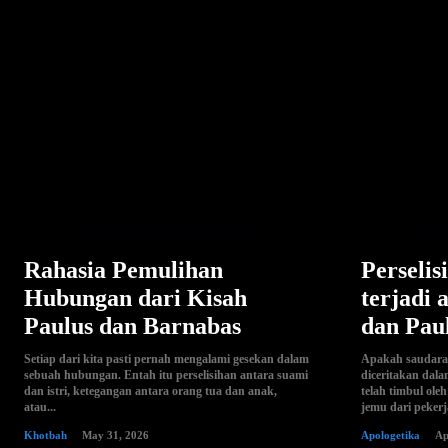
Rahasia Pemulihan
Perselis
Hubungan dari Kisah
terjadi 
Paulus dan Barnabas
dan Pau
Setiap dari kita pasti pernah mengalami gesekan dalam
Apakah saudara 
sebuah hubungan. Entah itu perselisihan antara suami
diceritakan dala
dan istri, ketegangan antara orang tua dan anak,
telah timbul ol
atau...
jemu dari pekerj
Khotbah
May 31, 2026
Apologetika
Ap