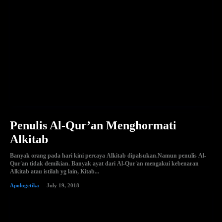
Penulis Al-Qur’an Menghormati
Alkitab
Banyak orang pada hari kini percaya Alkitab dipalsukan.Namun penulis Al-
Qur'an tidak demikian. Banyak ayat dari Al-Qur'an mengakui kebenaran
Alkitab atau istilah yg lain, Kitab...
Apologetika
July 19, 2018