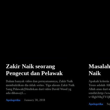
Zakir Naik seorang
Masalah
Pengecut dan Pelawak
Naik
Dalam banyak video dan pernyataannya, Zakir Naik
Apakah kriteria
membuktikan dia tidak serius. Tiga alasan Zakir Naik
Yesus adalah All
Sang Pelawak(Dituliskan dari video David Wood yg
Allah atau dari 
ada dibawa)1....
sendiri.http://
v=HgbN8qTVQFAT
Apologetika
January 30, 2018
Apologetika
Se