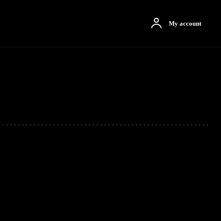
otbah
More
My account