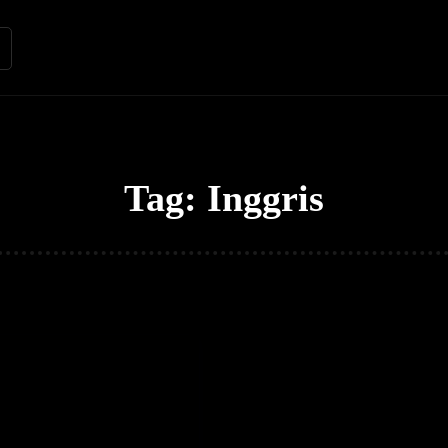
Renungan
Apologetika
Kh
Tag:
Inggris