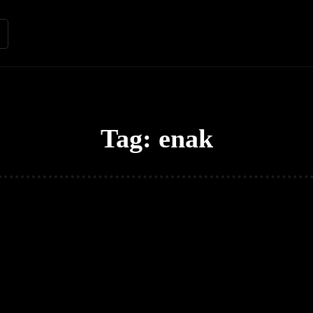
Renungan
Apologetika
Kh
Tag:
enak