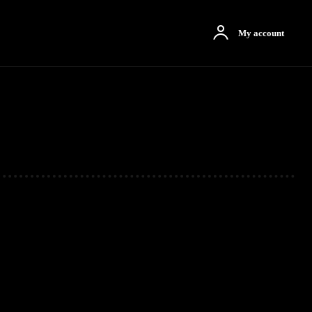
otbah
More
My account