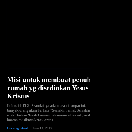
Misi untuk membuat penuh
rumah yg disediakan Yesus
Kristus
Lukas 14:15-24 Seandainya ada acara di tempat ini,
banyak orang akan berkata “Semakin ramai, Semakin
enak” bukan?Enak karena makanannya banyak, enak
karena musiknya keras, orang...
Uncategorized
June 10, 2015