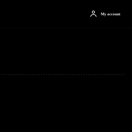
otbah
More
My account