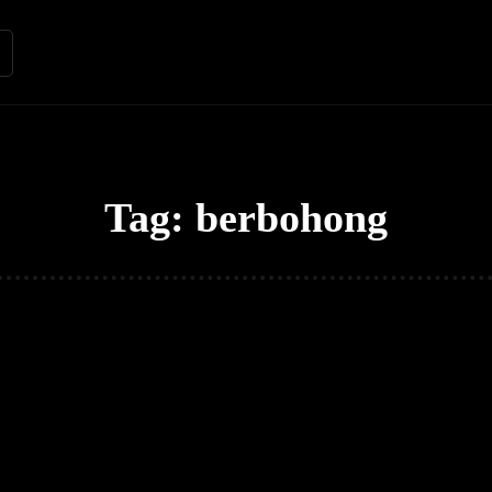
Renungan
Apologetika
Kh
Tag:
berbohong