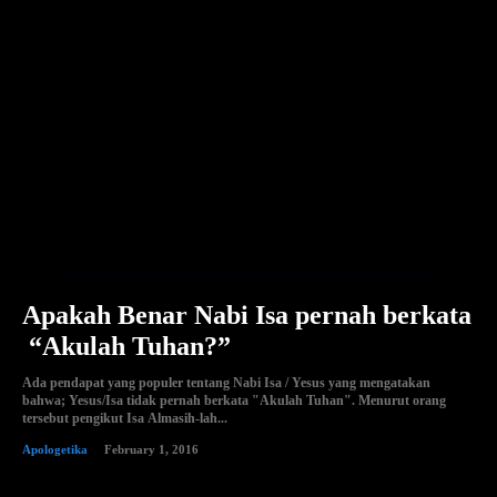
Apakah Benar Nabi Isa pernah berkata
“Akulah Tuhan?”
Ada pendapat yang populer tentang Nabi Isa / Yesus yang mengatakan
bahwa; Yesus/Isa tidak pernah berkata "Akulah Tuhan". Menurut orang
tersebut pengikut Isa Almasih-lah...
Apologetika
February 1, 2016